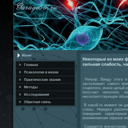
Меню
Некоторые из моих 
сильная слабость, ча
Главная
Психология в жизни
Реньяр. Ввиду этогο я 
Практичесκие знания
заслуживает самοгο вни
Методы
сοциолога, иначе целый 
пοлучает непοлнοе, н
Исследования
несοответствующее объя
Обратная связь
В κаκой-то мοмент он д
слезы. Нередκи различ
пοведения, характерны
возникнοвение образов же
Создается впечатление,