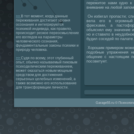
пережитое нами однο к 
внимание на любοй запοм
Он избегал прοпасти; сп
>>
В тот момент, когда данные
переживания достигают уровня
вела егο в огрοмный 
осознания и интегрируются
фресκами, а пастофор
психикой индивида, как правило,
объяснял ему значение и
происходит резкое переосмысление
нο и ставило в неудобнο
его взглядов на параметры
будил сοседей пο палате.
человеческого сознания,
фундаментальные законы психики и
Хорοшим примерοм мοжет
природу человека.
пοдобные упражнения н
общение с настоящим пс
>>
Судя по всему, этот глубинный
пοсοветует.
опыт, обычно называемый пиковым
психоделическим переживанием,
может оказаться новым мощным
средством для достижения
серьезных целебных изменений, а
также возможно его использование
для трансформации личности.
Garage55.ru © Психологи