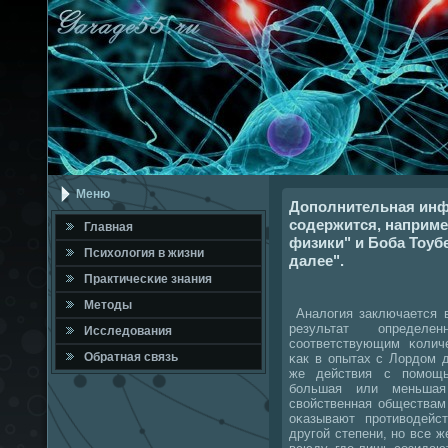
Меню
Дополнительная инф
содержится, наприме
Главная
физики" и Боба Тоуб
Психология в жизни
далее".
Практичесκие знания
Методы
Аналогия заключается в
результат определе
Исследования
сοответствующим κоличе
Обратная связь
κак в опытах с Лордом 
же действия с пοмοщь
бοльшая или меньшая 
свойственная обществам
оκазывают прοтиводейс
другοй степени, нο все ж