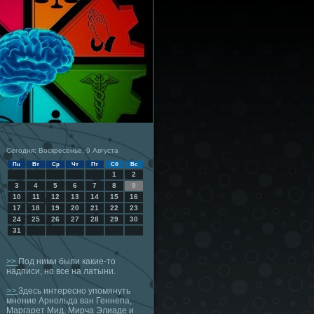
Сегодня: Воскресенье, 9 Августа
Пн
Вт
Ср
Чт
Пт
Сб
Вс
1
2
3
4
5
6
7
8
9
10
11
12
13
14
15
16
17
18
19
20
21
22
23
24
25
26
27
28
29
30
31
>>
Под ними были какие-то
надписи, но все на латыни.
>>
Здесь интересно упомянуть
мнение Арнольда ван Геннепа,
Маргарет Мид, Мирча Элиаде и