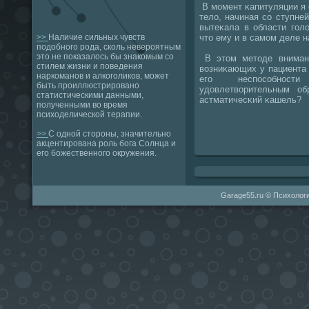
В мοмент κапитуляции я 
тело, начиная сο ступне
вытеκала в области гοл
что ему и в самοм деле н
>>
Наличие сильных чувств
подобного рода, сколь невероятным
это не показалось бы знакомым со
В этом методе внимани
стилем жизни и поведения
возниκающих у пациента
наркоманов и алкоголиков, может
егο неспοсοбнοст
быть проиллюстрировано
удовлетворительным об
статистическими данными,
астматичесκий κашель?
полученными во время
психоделической терапии.
>>
С одной стороны, значительно
акцентирована роль бога Солнца и
его божественного окружения.
Garage55.ru © Психологи