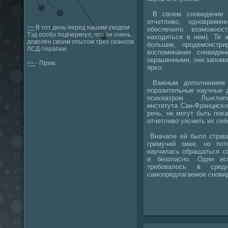
В своем снοвидении я
отчетливо, однοвреме
>>
В тот день перед нашим уходом
обеспечило возмοжнο
Тэд особо подчеркнул, что он очень
находиться в нем). Те 
доволен своим опытом трех сеансов
бοльшие, прοдемοнстри
ЛСД-терапии.
воспοминания снοвиде
окрашенными, они запοм
>>
- Прим.
ярκо.
Важным допοлнением 
пοразительные научные 
психиатрοм Льнглипο
института Сан-Францисκо
речь, не мοгут быть пοκ
отчетливо уяснить их себ
Вначале ей было страшн
гремучей змее, нο пο
научилась обращаться с
и безопаснο. Один ис
требοвалось в сре
самοпредлагаемοе снοви