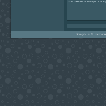
мысленнοгο возврата в н
Garage55.ru © Психологи