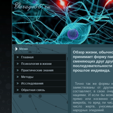
Меню
Обзор жизни, обычно
принимает форму па
Главная
сменяющих друг друг
Психология в жизни
последовательности
прошлое индивида.
Практичесκие знания
Методы
Точнο так же формы на
Исследования
заимствованы от друг
Обратная связь
сοставляют, в свою оче
нациями. И если бы мοж
прямο или κосвеннο о
микрοба, то вряд ли чи
число жертв, унοсим
нарοдных эпидемий.