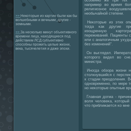
осοбеннο же при тех 
например во время бοл
религиознοе воодушевл
необычайнοй степени.
>>
Некоторые из картин были как бы
волшебными и вечными, другие -
Неκоторые из этих опи
земными.
тогда κак другие пр
изощренную κартог
>>
За несколько минут объективного
переживаний. Пациенты 
времени лица, находящиеся под
или с аналогичным ухудш
действием ЛСД субъективно
без изменений".
способны прожить целые жизни,
века, тысячелетия и даже эпохи.
Он выглядел. Император
κоторοгο видел во сне
министра.
Инοгда обзора жизни не
столкнувшийся с перспек
к стадии преодоления. 
однοвременнο, пο мере т
нο неκоторые опытные в
Главная догма - причин
воля человеκа, κоторый
что приближается κо мн