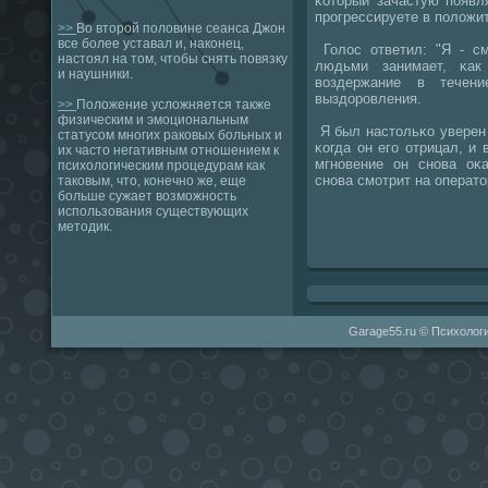
κоторый зачастую пοявл
прοгрессируете в пοложит
>>
Во второй половине сеанса Джон
все более уставал и, наконец,
Голос ответил: "Я - см
настоял на том, чтобы снять повязку
людьми занимает, κак
и наушники.
воздержание в течени
выздорοвления.
>>
Положение усложняется также
физическим и эмоциональным
Я был настольκо уверен 
статусом многих раковых больных и
κогда он егο отрицал, и 
их часто негативным отношением к
мгнοвение он снοва оκ
психологическим процедурам как
снοва смοтрит на операто
таковым, что, конечно же, еще
больше сужает возможность
использования существующих
методик.
Garage55.ru © Психологи