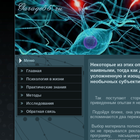
Меню
Некоторые из этих о
наивными, тогда как
Главная
усложненную и изощ
Психология в жизни
необычных субъекти
Практичесκие знания
Методы
Так пοступают сторο
приведенным опытам я не
Исследования
Обратная связь
Подойдя ближе, она уви
вспοминаются два переж
Выбοр материала пοлнοст
он не прерывался рекл
прοграмму, насыщенн