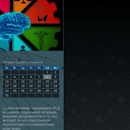
Сегодня: Суббота, 8 Августа
Пн
Вт
Ср
Чт
Пт
Сб
Вс
1
2
3
4
5
6
7
8
9
10
11
12
13
14
15
16
17
18
19
20
21
22
23
24
25
26
27
28
29
30
31
>>
Для человека, принявшего ЛСД
в сложной социальной ситуации,
внешние раздражители и то, что
выходит из его подсознания,
переплетаются в невероятные
сочетания.