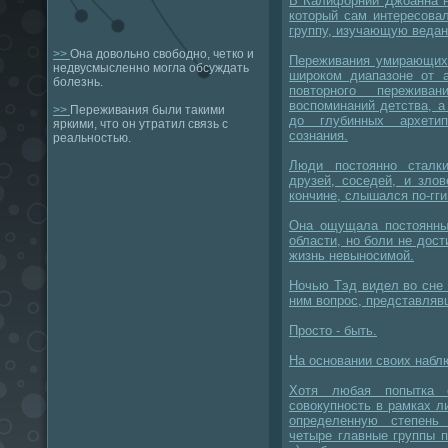
В Калифорнии Джоанна н
который сам интересова
группу, изучающую ведан
>>
Она довольно свободно, четко и
Переживания умирающих 
недвусмысленно могла обсуждать
широком диапазоне от а
болезнь.
повторного пережива
воспоминаний детства, а
>>
Переживания были такими
до глубинных архети
яркими, что он утратил связь с
сознания.
реальностью.
Люди постоянно сталк
друзей, соседей, и зло
кончине, слышался по-гги
Она ощущала постоянны
области, но боли не дост
жизнь невыносимой.
Ночью Тэд видел во сне 
ним вопрос, представляв
Просто - быть.
На основании своих набл
Хотя любая попытка о
совокупность в рамках л
определенную степень
четыре главные группы 