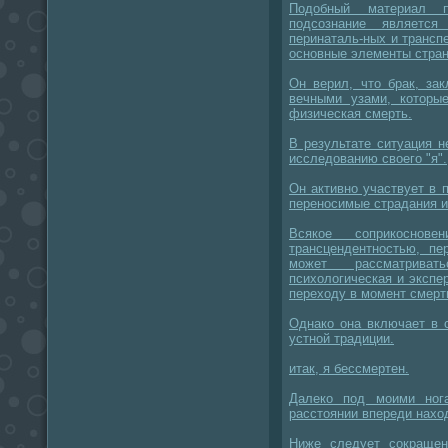
Подобный материал пр
подсознание является
перинаталь-ных и транс
основные элементы стран
Он верил, что брак, за
вечными узами, которы
физическая смерть.
В результате ситуация н
исследованию своего "я".
Он активно участвует в 
переносимые страдания 
Всякое соприкосно
трансцендентностью, пе
может рассматрива
психологическая и эксп
переходу в момент смерт
Однако она включает в 
устной традиции.
итак, я бессмертен.
Далеко под моими ног
расстоянии впереди нахо
Ниже следует сокращен