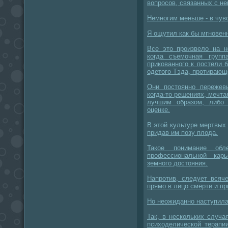
вопросов, связанных с не
Немногим меньше - в чувс
Я ощутил как бы мгновен
Все это произвело на н
когда съемочная груп
прикованного к постели 
одетого Тэда, протирающ
Они постоянно пережев
когда-то решениях, мечта
лучшим образом, либо 
оценке.
В этой культуре мертвых
придав им позу плода.
Такое понимание обл
профессиональной кар
земного достояния.
Напротив, следует всяч
прямо в лицо смерти и пр
Но неожиданно наступила
Так, в нескольких случ
психоделической терапи