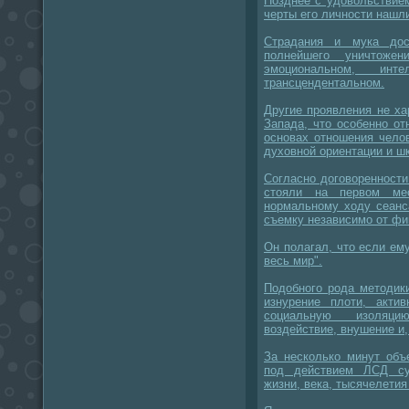
Позднее с удовольствием
черты его личности нашл
Страдания и мука до
полнейшего уничтоже
эмоциональном, ин
трансцендентальном.
Другие проявления не ха
Запада, что особенно о
основах отношения челов
духовной ориентации и ш
Согласно договоренности
стояли на первом ме
нормальному ходу сеанс
съемку независимо от фи
Он полагал, что если ему
весь мир".
Подобного рода методик
изнурение плоти, акти
социальную изоляцию
воздействие, внушение и,
За несколько минут объ
под действием ЛСД су
жизни, века, тысячелетия