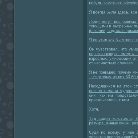
нибудь заметного обезб
Я всегда была здесь, все
Люди могут воспринимат
тонущими в выгребных я
фекалии, задыхающимися
Я ощутил как бы мгновен
Он чувствовал, что уми
переживающих смерть:
взрослых, умирающих от
от несчастных случаев.
Я не понимаю, почему мн
- некоторым из них 50-60 
Находящихся на этой ст
они не желали чудесных
они, как им представля
привязывались к ним.
Хотя.
Тэд видел кристаллы, б
разукрашенные кубки, ра
Судя по всему, у нее 
характер воспоминаний о