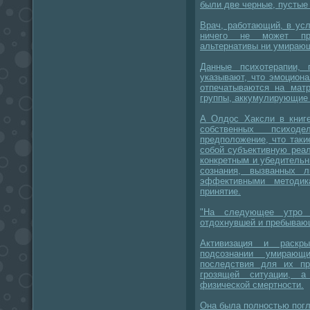
были две черные, пустые
Врач, работающий, в усл
ничего не может пр
альтернативы ни умираю
Данные психотерапии,
указывают, что эмоцион
отпечатываются на матр
группы, аккумулирующие 
А Олдос Хаксли в книге
собственных психоде
предположение, что таки
собой субъективную реа
конкретным и убедитель
сознания, вызванных 
эффективными методи
принятие.
"На следующее утро 
отдохнувшей и пребывающ
Активизация и раскры
подсознании умираю
последствия для их пр
грозящей ситуации, а
физической смертности.
Она была полностью пог