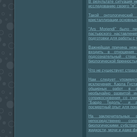
В результате ситуация н
исследованию своего "я".
Такой онтологический
кристаллизации основных
"Ars Moriendi" было п
пастырского наставлен
подготовки для работы с
Важнейшая причина неже
входить в отношения
подсознательный стра
биологической бренность
Что не существует страха
Нам следует упомяну
исключения: Карла Густ
обширных работ в об
необычайно развитой и
соприкосновения со см
"Бардо Тедоль", и а
посмертный опыт для пон
На заключительных 
непосредственно со
биологическими субстра
жидкости, мочи и даже ф