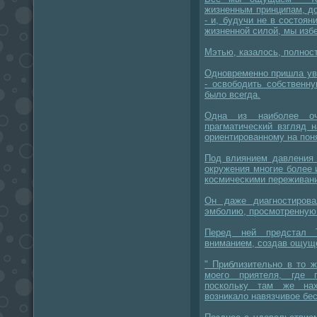
жизненным принципам, д
- и, будучи не в состоян
жизненной силой, мы избе
Мэтью, казалось, полнос
Одновременно пришла уве
- освободить собственну
было всегда.
Одна из наиболее о
прагматический взгляд 
ориентированному на поня
Под влиянием давления 
окружения многие более 
космическими переживан
Он даже диагностиров
эмболию, просмотренную
Перед ней предстал 
вниманием, создав ощущ
" Приблизительно в то 
моего приятеля, где 
поскольку там же нах
возникало навязчивое бес