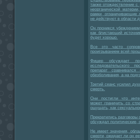
также отождествление с
неорганической материи
рамки, ограничивающие 
не действуют в области д
Он проникся убеждением,
как блистающий источник
будет хорошо.
Все это часто сопро
проигрыванием всей прош
Фишер обсуждает пр
исследовательского п
препарат сравнивался
обезболивания, а на подг
Третий сеанс усилил дух
смерть.
Они постигли что инте
может граничить со стр
ощущать, как сексуально
Прекратились разговоры о
обсуждал политические, 
Не имеет значения, обл
смерти, ожидает ли он е