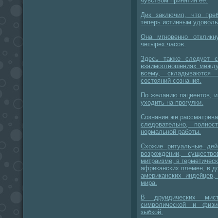
чувством принятия ее.
Дик заключил, что пре
теперь истинным удоволь
Она мгновенно откликн
четырех часов.
Здесь также следует с
взаимоотношениях между
всему, складываются 
состояний сознания.
По желанию пациентов, и
уходить на прогулки.
Сознание же рассматривае
следовательно, полно
нормальной работы.
Схожие ритуальные дей
возрождении, существ
митраизме, в герметическ
африканских племен, в 
американских индейцев,
мира.
В друидических мис
символической и физи
зыбкой.