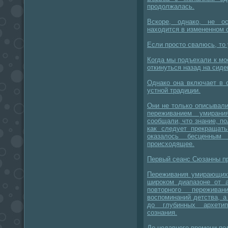
продолжалась.
Вскоре, однако, не о
находится в измененном 
Если просто свалюсь, то 
Когда мы подъехали к мо
откинуться назад на сиде
Однако она включает в 
устной традиции.
Они не только описывал
переживанием умиран
сообщали, что знание, п
как следует прекращать
оказалось бесценным
происходящее.
Первый сеанс Сюзанны пр
Переживания умирающих 
широком диапазоне от а
повторного пережива
воспоминаний детства, а
до глубинных архети
сознания.
До недавнего времени по