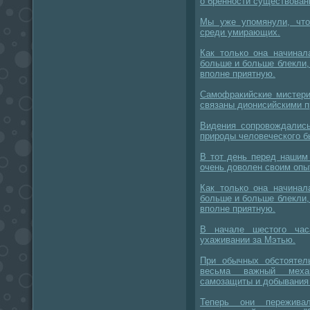
о бренности существован
Мы уже упомянули, что
среди умирающих.
Как только она начинал
больше и больше блекли,
вполне приятную.
Самофракийские мистери
связаны дионисийскими п
Видения сопровождались
природы человеческого б
В тот день перед нашим
очень доволен своим опы
Как только она начинал
больше и больше блекли,
вполне приятную.
В начале шестого ча
ухаживании за Мэтью.
При обычных обстоятел
весьма важный меха
самозащиты и добывания
Теперь они пережива