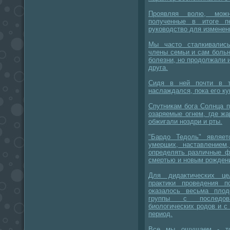
Проявляя волю, можн
полученные в итоге пе
руководство для изменен
Мы часто сталкивались
члены семьи и сам больн
болезни, но продолжали и
друга.
Сидя в ней почти в т
наслаждался, пока его ку
Спутникам бога Солнца п
озаряемые огнем, где ж
обжигали ноздри и рты.
"Бардо Тедоль" являе
умерших, наставлением
определять различные ф
смертью и новым рождени
Для дидактических це
практики проведения 
оказалось весьма пло
группы с последова
биологических родов и 
период.
Все мы ощущаем - то