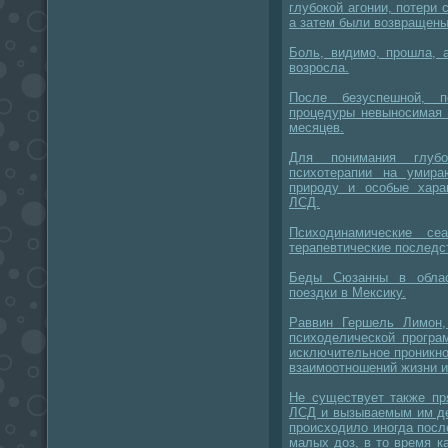
глубокой агонии, потери 
а затем были возвращены
Боль, видимо, прошла, 
возросла.
После безуспешной, п
процедуры невыносимая 
месяцев.
Для понимания глубок
психотерапии на умир
природу и особые хара
ЛСД.
Психодинамические с
терапевтические последс
Беды Сюзанны в облас
поездки в Мексику.
Раввин Гершель Лимон
психоделической програ
исключительное проникно
взаимоотношений жизни и
Не существует также пр
ЛСД и вызываемым им де
происходило иногда посл
малых доз, в то время к