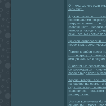
Он полагал, что если ему
весь мир".
Адские пытки и столкн
переживаниями возрожде
разрушительные и с
озабоченность биологич
интересы наряду с конц
секс - весьма частые явл
цинской антропологии и
новом культурологическо
Повторяющийся прием пр
к препарату и наноси
эмоциональный и социал
Аналогичные переживани
сопровождаться измен
порой в виде яркой образ
Короче говоря, все вр
наподобие панорамы, и 
судя по всему, оценива
становилось объекто
последствиях.
Эти три компонента боли
ощущении, могут подв