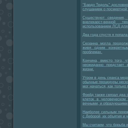
"Бардо Тедоль" дословно
слушанием о посмертной 
Существуют сведения,
внелекарст-венной 
использованием ЛСД для
Два года спустя я попал
Сюзанна могла продолж
живя одним конкретны
проблемах.
Кончина, вместо того, 
неожиданно предстает
жизни.
Утром в день сеанса ме
обычные процедуры неско
мог начаться, как только
Фрейд также связал два 
клеток в человеческом 
вечными, и образующими 
Наиболее сильным переж
с Деборой, их объятия и 
Мы считаем, что борьба 