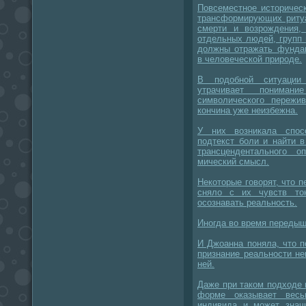
Повсеместное историчес
трансформирующих ритуа
смерти и возрождения,
отдельных людей, групп 
должны отражать фундам
в человеческой природе.
В подобной ситуации
утрачивает понимани
символического пережив
кончина уже неизбежна.
У них возникала спос
подтекст боли и найти 
трансцендентального о
мический смысл.
Некоторые говорят, что 
сняло с их чувств то
осознавать реальность.
Иногда во время передыш
И Джоанна поняла, что п
признание реальности н
ней.
Даже при таком подходе 
форме оказывает весь
индивида и может знач