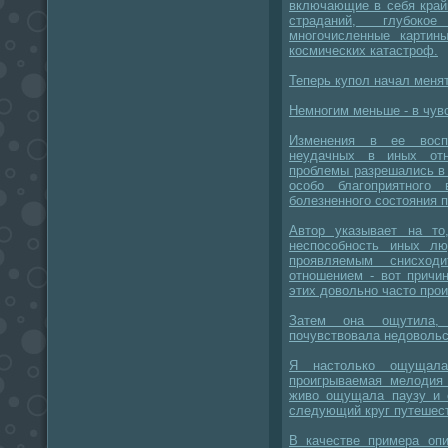
включающие в себя край
страданий, глубоко
многочисленные картин
космических катастроф.
Теперь купол начал меня
Немногим меньше - в чувс
Изменения в ее восп
неудачных в иных отн
проблемы разрешались в 
особо благоприятного
болезненного состояния п
Автор указывает на то
неспособность иных л
проявляемым снисхо
отношением - вот причи
этих довольно часто про
Затем она ощутила,
почувствовала недовольс
Я настолько ощущала
проигрываемая мелодия 
живо ощущала паузу и 
следующий круг путешес
В качестве примера опи