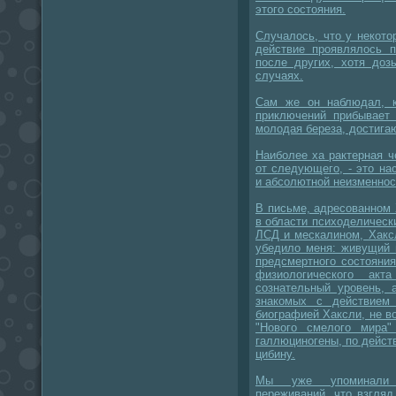
этого состояния.
Случалось, что у некот
действие проявлялось п
после других, хотя доз
случаях.
Сам же он наблюдал, к
приключений прибывает 
молодая береза, достига
Наиболее ха рактерная 
от следующего, - это на
и абсолютной неизменнос
В письме, адресованном
в области психоделическ
ЛСД и мескалином, Хаксл
убедило меня: живущий 
предсмертного состояния
физиологического акт
сознательный уровень,
знакомых с действием
биографией Хаксли, не во
"Нового смелого мира"
галлюциногены, по дейст
цибину.
Мы уже упоминали 
переживаний, что взгляд