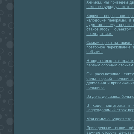
Хеймом, мы приведем дв
в его незаурядную статью
Короче говоря, все вр
наподобие панорамы, и 
судя по всему, оценива
становилось объекто
последствиях.
Самым простым психод
повторное переживание 
события.
Я еще помню, как краем
первым опорным стойкам 
Он рассматривал секс
силы первой половины
дряхления и приближения
половине.
За день до сеанса больн
В ходе подготовки к 
непреодолимый страх пе
Моя семья ощущает это, 
Приведенные выше объ
важные стороны действи