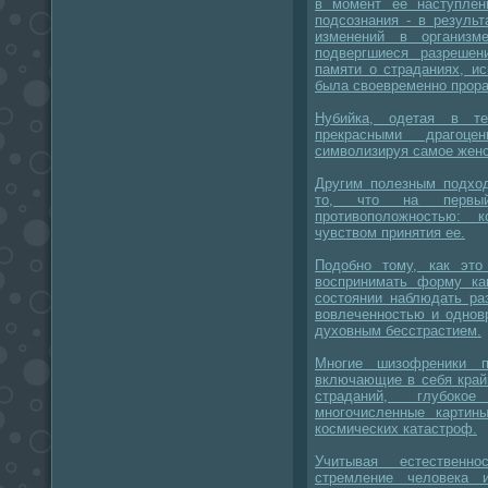
в момент ее наступлен
подсознания - в резуль
изменений в организм
подвергшиеся разрешен
памяти о страданиях, и
была своевременно прора
Нубийка, одетая в те
прекрасными драгоце
символизируя самое женс
Другим полезным подход
то, что на первый
противоположностью: 
чувством принятия ее.
Подобно тому, как это
воспринимать форму ка
состоянии наблюдать ра
вовлеченностью и одно
духовным бесстрастием.
Многие шизофреники п
включающие в себя край
страданий, глубоко
многочисленные картин
космических катастроф.
Учитывая естественно
стремление человека 