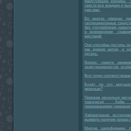
предстоящей кончины "
свести все воедино я был
уми раю.
Во многих обрядах пр
галлюциногенные средст
без употребления нарко
и возрождение, сравн
мистерий.
Они способны достичь по
как единое целое, и о
деталь.
Вопрос смерти занима
экзистенциалистов, особ
Все точно соответствовал
Будет ли это могущес
мрачным?
Пережив несколько несч
трагически, Хейм з
переживаниями умирания
Лабораторное исследов
выявило наличие прорас
Многие шизофреники п