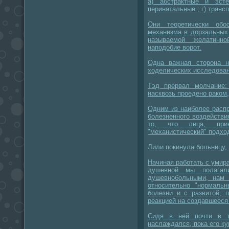
а) абстрактные и эсте
перинатальные ; г) транс
Они теоретически обо
механизма в дорзальных 
называемой желатинно
наподобие ворот.
Одна важная сторона н
ходелических исследован
Тэд прервал молчание:
насквозь проедено раком,
Одним из наиболее расп
болезненного воздействи
то, что лица, при
"механистический" подхо
Лили покинула больницу,
Начиная работать с умир
душевной мы полагал
душевнобольными, нам 
относительно "нормаль
болезни и с развитой, 
реакцией на создавшееся
Сидя в ней почти в т
наслаждался, пока его ку