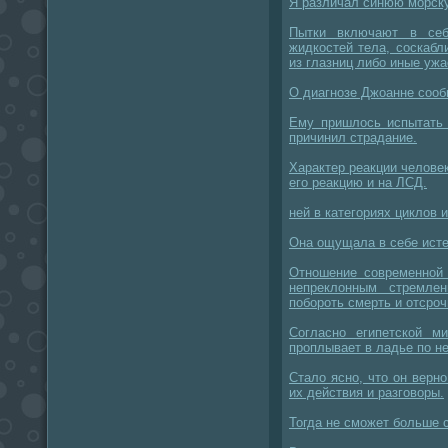
Я различал синюю морску
Пытки включают в себ
жидкостей тела, соскабл
из глазниц либо иные уж
О диагнозе Джоанне сооб
Ему пришлось испытать 
причинил страдание.
Характер реакции челове
его реакцию и на ЛСД.
ней в категориях циклов 
Она ощущала в себе исте
Отношение современной
непреклонным стремле
побороть смерть и отсроч
Согласно египетской м
проплывает в ладье по не
Стало ясно, что он верно
их действия и разговоры.
Тогда не сможет больше 