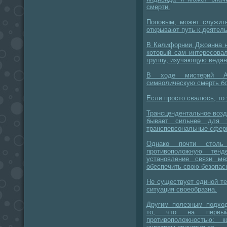
смерти.
Поповым, может служить
открывают путь к деятель
В Калифорнии Джоанна н
который сам интересова
группу, изучающую ведан
В ходе мистерий Ад
символическую смерть бо
Если просто свалюсь, то 
Трансцендентальное воз
бывает сильнее для 
трансперсональные сферы
Однако почти стол
противоположную тенд
установление связи 
обеспечить свою безопас
Не существует единой те
ситуация своеобразна.
Другим полезным подход
то, что на первый
противоположностью: 