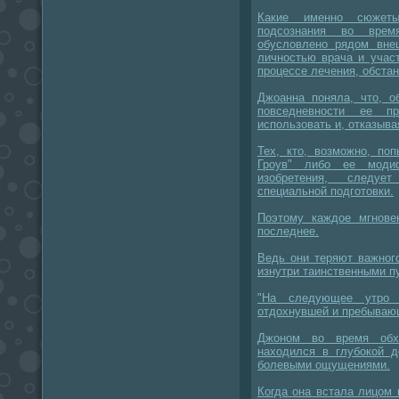
Какие именно сюжет
подсознания во врем
обусловлено рядом внеш
личностью врача и учас
процессе лечения, обстан
Джоанна поняла, что, о
повседневности ее пр
использовать и, отказыва
Тех, кто, возможно, по
Гроув" либо ее модиф
изобретения, следуе
специальной подготовки.
Поэтому каждое мгнове
последнее.
Ведь они теряют важног
изнутри таинственными п
"На следующее утро 
отдохнувшей и пребывающ
Джоном во время обхо
находился в глубокой 
болевыми ощущениями.
Когда она встала лицом к