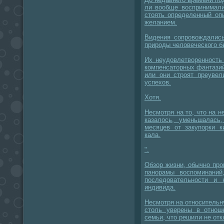
ли вообще воспринимали
стоять определенный оп
желанием.
Видения сопровождались
природы человеческого б
Их неудовлетворенность
компенсаторных фантази
или они строят преуве
успехов.
Хотя.
Несмотря на то, что на н
казалось, уменьшалась
месяцев от закупорки к
кала.
".
Обзор жизни, обычно пр
панорамы воспоминани
последовательности и
индивида.
Несмотря на относительн
столь уверены в отнош
семьи, что решили не от