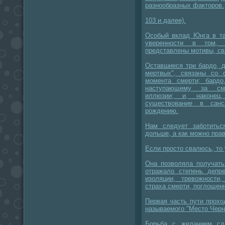
разнообразных факторов.
103 и далее).
Особый вклад Юнга в та
уверенности в том, 
представлены мотивы, св
Оставшиеся три бардо, д
мертвых", связаны со
момента смерти; бардо
наступающему за сме
иллюзии; и, наконец
существование в сан
рождению.
Нам следует заботить
дольше, а как можно пра
Если просто свалюсь, то 
Она позволяла получать
отражало степень депре
изоляции, тревожности
страха смерти, поглощен
Первая часть пути прохо
называемого "Место Черн
Борьба с желанием сд