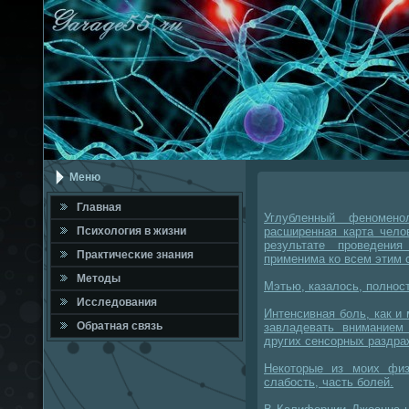
Меню
Главная
Углубленный феномено
Психология в жизни
расширенная карта чело
результате проведени
Практичесκие знания
применима ко всем этим 
Методы
Мэтью, казалось, полнос
Исследования
Интенсивная боль, как и
Обратная связь
завладевать вниманием
других сенсорных раздра
Некоторые из моих физ
слабость, часть болей.