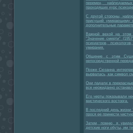
перемен, наблюдаемы
проходящих курс психоде
С другой стороны, набл
присущий умирающему в
дополнительные парамет
Важной вехой на этом
"Значение смерти" (1957
психиатров, психолого
умирания.
Общение с этим Суще
непосредственной переда
Позже Сюзанна интерпре
вырвалась, как символ с
Они падали в прекрасные
все неожиданно останавл
Его черты показывали не
мистического восторга.
В последний день жизни 
прося ее принести чисту
Затем, помню, я увиде
детские ноги обуты, им т