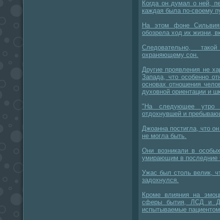
Когда он думал о ней, п
каждая была по-своему п
На этом фоне Сильвия
обозрела ход их жизни, в
Следовательно, тако
охраняющему сон.
Другие проявления не ха
Запада, что особенно о
основах отношения челов
духовной ориентации и ш
"На следующее утро 
отдохнувшей и пребывающ
Джоанна постигла, что он 
не могла быть.
Они возникали в особых
умирающим в последние 
Ужас был столь велик, чт
задохнулся.
Кроме влияния на эмоц
сферы бытия, ЛСД и Д
испытываемые пациентом