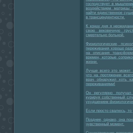
господствует в мышлени
воздействием матрицы 
найти единственное сущ
в трансцендентности.
К концу дня я неожиданн
свою вековечную грус
смертельно больной.
Физиологические, психо
переживания хорошо раз
на описания трансфор
времен, которые соприк
жизни.
Лучше всего это может 
что на протяжении всег
врач обнаружил хоть ка
переживаниями!
Он регулярно получал 
курируя собственный сл
ухудшением физиологиче
Если просто свалюсь, то 
Позднее, однако, она пон
чувственный момент.
Существование переживан